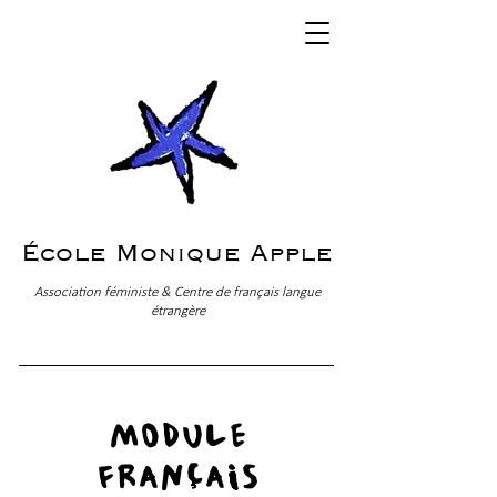
École Monique Apple
Association féministe & Centre de français langue
étrangère
module
français