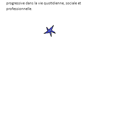
progressive dans la vie quotidienne, sociale et
professionnelle.
Qu’est-ce que le
Français sur objectifs
spécifiques ?
Le Français sur objectifs spécifiques, ou FOS, est une
démarche pédagogique qui consiste à concevoir une
formation linguistique à partir des besoins précis
d’un public donné.